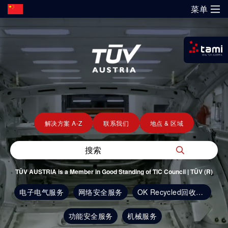
菜单
Springe
zum
?
Inhalt
解决方案
新闻
职位
WiPreis
证书验证
举报平台
我是tami
审核 & 认证
解决方案
运输 & 交通
研发与创新
关于TÜV奥地利
登录tami
检测 & 检验
登录tami
领域
银行 & 保险
研究重点
关于TÜV奥地利中国
培训
解决方案 A-Z
联系我们
地点 & 区域
登录tami
登录tami
能源
网络安全
指导
开放创新
健康、安全与环境（HSE）政策
健康 & 医疗
首次使用？很高兴为您提供指引。
工业
领域
TÜV AUSTRIA is a Member in Good Standing of TIC Council | TÜV (R)
技术前瞻
联系我们
科学 & 研究
电子电气服务
网络安全服务
OK Recycled回收含量认证
科学 & 研究
车辆
证书验证
运动 & 健身
创新平台
地点
功能安全服务
机械服务
贸易 & 商业
审核 & 认证