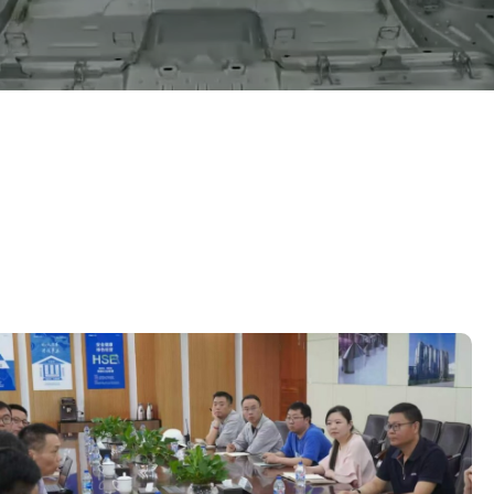
休闲 & 娱乐
旅游
白皮书系列
合规
搜索解决方案
学院
电子电器
运动 & 健身
原则声明
创新
建筑 & 房地产
所有解决方案
查找TÜV奥地利工作机会
中国区最高管理层宣言
证书验证
IT & 安全
tami by TÜV AUSTRIA - 您的线上
认证
公开信息
关于我们
平台
工业
TÜV奥地利企业社会责任 (CSR) 报告
2025
申请科学奖
食品
旅游
农业
功能安全服务
贸易 & 商业