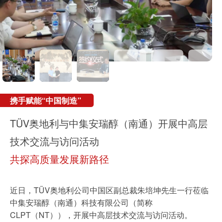
可持续发展
通信技术
机械
市政设施
携手赋能“中国制造”
RecyClass认证
携手启新程
TÜV奥地利生日快乐
第三届认证认可大会
TIC COUNCIL
电子电气服务
车辆
TÜV奥地利与中集安瑞醇（南通）开展中高层
RecyClass认证赋能PPWR合规
TÜV奥地利与Parasoft战略合作启动会
1872年6月11日，TÜV奥地利在维也纳诞生
TÜV奥地利受邀出席第三届认证认可大会
TÜV奥地利集团全球总裁史蒂芬·哈斯博士
技术交流与访问活动
TÜV奥地利携手金发科技打造循环塑料新标杆
暨功能安全与出海合规技术研讨会圆满举办
2026年6月11日，它154岁了
解码“检测认证助力绿色可持续发展”
当选TIC理事会全球董事会主席
共探高质量发展新路径
携手启新程-
TÜV 奥地利与Parasoft 达成战略合作
近日，TÜV奥地利公司中国区副总裁朱培坤先生一行莅临
了解更多信息
中集安瑞醇（南通）科技有限公司（简称
了解更多信息
CLPT（NT）），开展中高层技术交流与访问活动。
更多新闻
了解更多信息