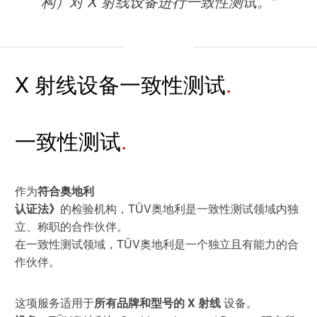
构）对 X 射线设备进行一致性测试。"
休闲 & 娱乐
旅游
白皮书系列
合规
搜索解决方案
学院
电子电器
农业
原则声明
创新
X 射线设备一致性测试
建筑 & 房地产
所有解决方案
查找TÜV奥地利工作机会
中国区最高管理层宣言
证书验证
IT & 安全
一致性测试
tami by TÜV AUSTRIA - 您的线上
认证
公开信息
关于我们
平台
工业
TÜV奥地利企业社会责任 (CSR) 报告
作为
符合奥地利
2025
认证法》
的检验机构，TÜV奥地利是一致性测试领域内独
申请科学奖
食品
立、称职的合作伙伴。
在一致性测试领域，TÜV奥地利是一个独立且有能力的合
旅游
作伙伴。
农业
功能安全服务
这项服务适用于
所有品牌和型号的 X 射线
设备。
贸易 & 商业