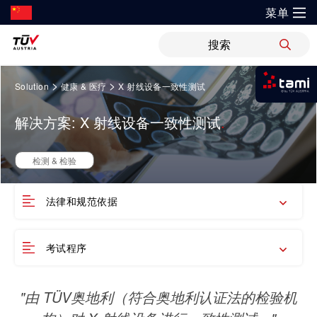
菜单
?
解决方案
Springe
新闻
职位
WiPreis
证书验证
举报平台
>
>
Solution
健康 & 医疗
X 射线设备一致性测试
zum
我是tami
Inhalt
审核 & 认证
解决方案
解决方案: X 射线设备一致性测试
运输 & 交通
研发与创新
关于TÜV奥地利
登录tami
检测 & 检验
登录tami
领域
银行 & 保险
检测 & 检验
研究重点
关于TÜV奥地利中国
培训
登录tami
登录tami
能源
网络安全
法律和规范依据
指导
开放创新
健康、安全与环境（HSE）政策
健康 & 医疗
首次使用？很高兴为您提供指引。
工业
领域
考试程序
技术前瞻
联系我们
科学 & 研究
电子电器
车辆
证书验证
运动 & 健身
"由 TÜV奥地利（符合奥地利认证法的检验机
创新平台
地点
健康 & 医疗
审核 & 认证