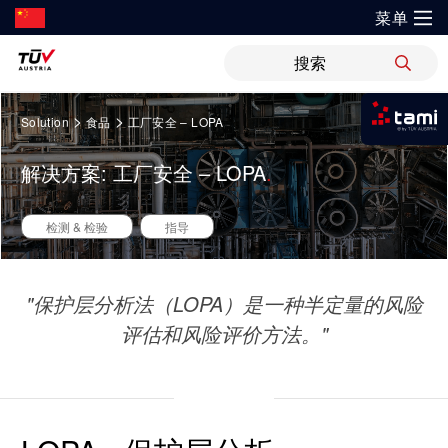
菜单
?
解决方案
Springe
新闻
职位
WiPreis
证书验证
举报平台
>
>
Solution
食品
工厂安全 – LOPA
zum
我是tami
Inhalt
审核 & 认证
解决方案
解决方案: 工厂安全 – LOPA
运输 & 交通
研发与创新
关于TÜV奥地利
登录tami
检测 & 检验
登录tami
领域
银行 & 保险
检测 & 检验
指导
研究重点
关于TÜV奥地利中国
培训
登录tami
登录tami
能源
网络安全
指导
开放创新
健康、安全与环境（HSE）政策
"保护层分析法（LOPA）是一种半定量的风险
健康 & 医疗
首次使用？很高兴为您提供指引。
工业
领域
评估和风险评价方法。"
技术前瞻
联系我们
科学 & 研究
农业
车辆
证书验证
运动 & 健身
创新平台
地点
电子电器
审核 & 认证