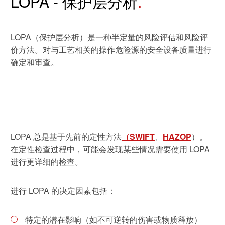
LOPA - 保护层分析
休闲 & 娱乐
IT & 安全
白皮书系列
合规
搜索解决方案
学院
电子电器
LOPA（保护层分析）是一种半定量的风险评估和风险评
建筑 & 房地产
原则声明
价方法。对与工艺相关的操作危险源的安全设备质量进行
创新
建筑 & 房地产
确定和审查。
所有解决方案
查找TÜV奥地利工作机会
中国区最高管理层宣言
证书验证
IT & 安全
tami by TÜV AUSTRIA - 您的线上
认证
公开信息
关于我们
平台
工业
TÜV奥地利企业社会责任 (CSR) 报告
LOPA 总是基于先前的定性方法
（SWIFT
、
HAZOP
）。
2025
在定性检查过程中，可能会发现某些情况需要使用 LOPA
申请科学奖
食品
进行更详细的检查。
旅游
进行 LOPA 的决定因素包括：
农业
功能安全服务
特定的潜在影响（如不可逆转的伤害或物质释放）
贸易 & 商业