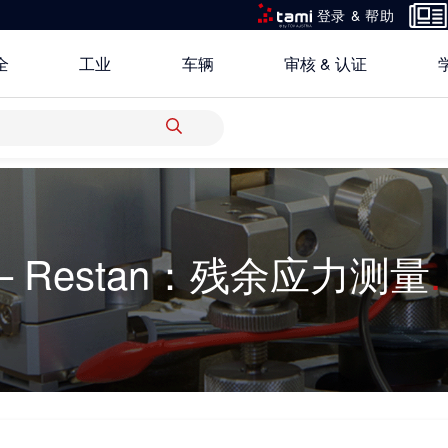
登录 & 帮助
全
工业
车辆
审核 & 认证
所有解决方案
 – Restan：残余应力测量
研究重点
关于TÜV奥地利中国
银行 & 保险
创新平台
地点
科学 & 研究
中国区最高管理层宣言
电子电器
认证
功能安全服务