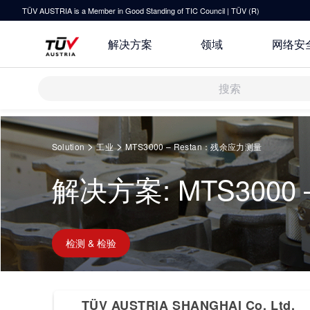
TÜV AUSTRIA is a Member in Good Standing of TIC Council | TÜV (R)
解决方案
领域
网络安
解决方案
Springe
zum
>
>
Solution
工业
MTS3000 – Restan：残余应力测量
Inhalt
审核 & 认证
解决方案: MTS3000
研发与创新
关于TÜV奥地利
运输 & 交通
检测 & 检验
技术前瞻
联系我们
培训
健康 & 医疗
原则声明
检测 & 检验
指导
休闲 & 娱乐
TÜV奥地利企业社会责任 (CSR) 报
所有解决方案
告 2025
TÜV AUSTRIA SHANGHAI Co. Ltd.
IT & 安全