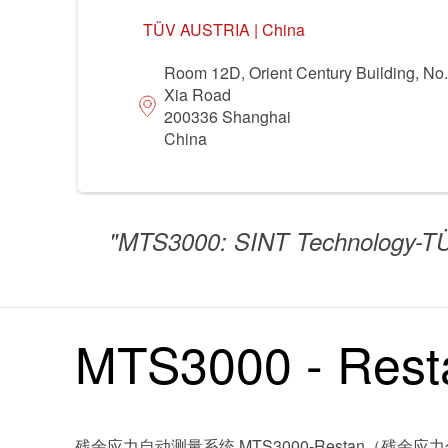
领域
TÜV AUSTRIA | China
食品
休闲 & 娱乐
Room 12D, Orient Century Building, No
Xia Road
食品
贸易 & 商业
200336 Shanghai
China
贸易 & 商业
机械
认证
"MTS3000: SINT Techno
MTS3000 - R
残余应力自动测量系统 MTS3000-Restan