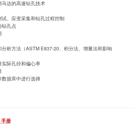
动马达的高速钻孔技术
测试、应变采集和钻孔过程控制
始钻孔点
用
析方法（ASTM E837-20、积分法、增量法和影响
量实际孔径和偏心率
量
件数据库中进行选择
n 手册