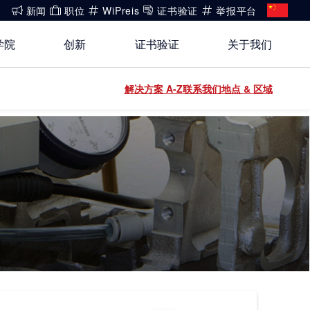
新闻
职位
WiPreis
证书验证
举报平台
学院
创新
证书验证
关于我们
还没有账号?
解决方案 A-Z
联系我们
地点 & 区域
关于我们
登录
开放创新
健康、安全与环境（HSE）政策
登录
能源
白皮书系列
合规
运动 & 健身
公开信息
建筑 & 房地产
工业
电子电气服务