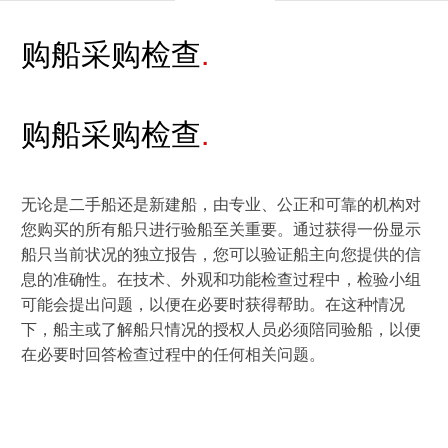
休闲 & 娱乐
IT & 安全
白皮书系列
合规
购船采购检查
搜索解决方案
学院
电子电器
运动 & 健身
原则声明
创新
建筑 & 房地产
购船采购检查
所有解决方案
查找TÜV奥地利工作机会
中国区最高管理层宣言
证书验证
IT & 安全
无论是二手船还是新建船，由专业、公正和可靠的机构对
tami by TÜV AUSTRIA - 您的线上
认证
公开信息
关于我们
平台
您购买的所有船只进行验船至关重要。通过获得一份显示
船只当前状况的独立报告，您可以验证船主向您提供的信
工业
TÜV奥地利企业社会责任 (CSR) 报告
息的准确性。在技术、外观和功能检查过程中，检验小组
2025
申请科学奖
可能会提出问题，以便在必要时获得帮助。在这种情况
食品
下，船主或了解船只情况的授权人员必须陪同验船，以便
旅游
在必要时回答检查过程中的任何相关问题。
农业
功能安全服务
贸易 & 商业