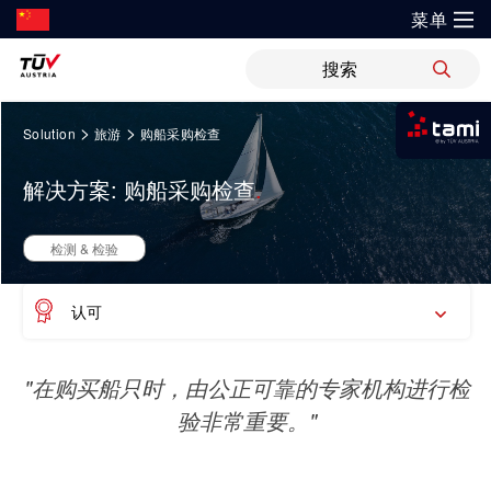
菜单
?
解决方案
Springe
新闻
职位
WiPreis
证书验证
举报平台
>
>
Solution
旅游
购船采购检查
zum
我是tami
Inhalt
审核 & 认证
解决方案
解决方案: 购船采购检查
运输 & 交通
研发与创新
关于TÜV奥地利
登录tami
检测 & 检验
登录tami
领域
银行 & 保险
检测 & 检验
研究重点
关于TÜV奥地利中国
培训
登录tami
登录tami
能源
网络安全
认可
指导
开放创新
健康、安全与环境（HSE）政策
健康 & 医疗
首次使用？很高兴为您提供指引。
工业
领域
"在购买船只时，由公正可靠的专家机构进行检
技术前瞻
联系我们
科学 & 研究
验非常重要。"
科学 & 研究
车辆
证书验证
运动 & 健身
创新平台
地点
认证
审核 & 认证