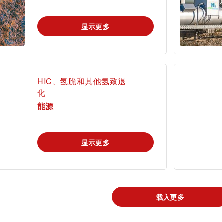
显示更多
录tami
登录ta
首次使用？很高兴为您提供指引。
HIC、氢脆和其他氢致退
化
能源
显示更多
tami by TÜV
查找TÜV奥地利
搜索解决方案
AUSTRIA - 您的
工作机会
线上平台
载入更多