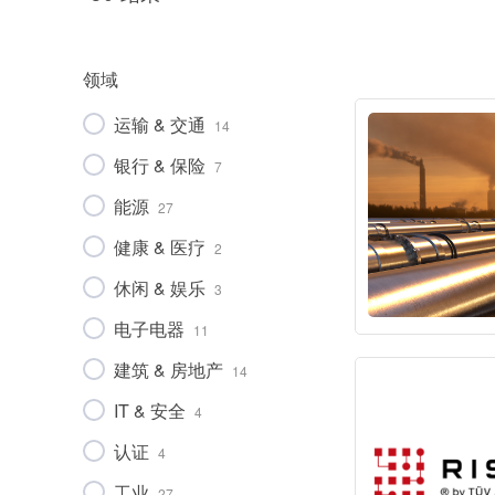
领域
IT & 安全
贸易 & 商业
食品
领域
健康 & 医疗
运输 & 交通
14
贸易 & 商业
银行 & 保险
运动 & 健身
7
机械
能源
27
市政设施
健康 & 医疗
2
休闲 & 娱乐
3
电子电器
11
建筑 & 房地产
14
IT & 安全
4
认证
4
工业
27