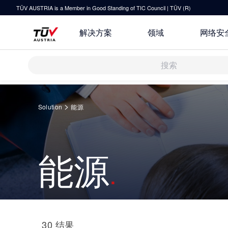
TÜV AUSTRIA is a Member in Good Standing of TIC Council | TÜV (R)
解决方案
领域
网络安
解决方案
Springe
zum
>
Solution
能源
Inhalt
审核 & 认证
检测 & 检验
研发与创新
关于TÜV奥地利
运输 & 交通
能源
培训
技术前瞻
联系我们
健康 & 医疗
指导
原则声明
休闲 & 娱乐
TÜV奥地利企业社会责任 (CSR) 报
所有解决方案
30
结果
告 2025