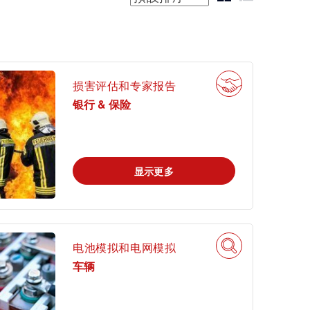
工业
电子电气服务
农业
损害评估和专家报告
通信技术
银行 & 保险
车辆
显示更多
电池模拟和电网模拟
车辆