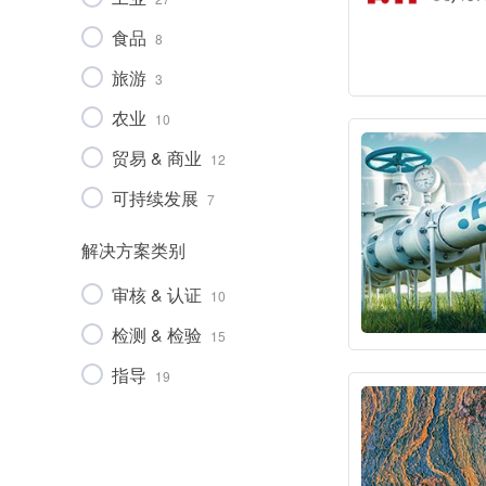
食品
8
旅游
3
农业
10
贸易 & 商业
12
可持续发展
7
通信技术
2
解决方案类别
机械
12
审核 & 认证
10
市政设施
7
检测 & 检验
15
车辆
3
指导
19