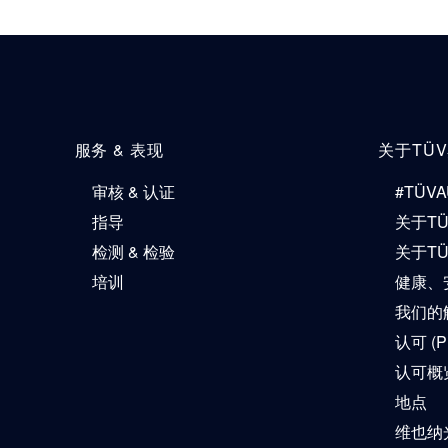
服务 & 表现
关于TÜ
审核 & 认证
#TÜVA
指导
关于T
检测 & 检验
关于T
培训
健康、
我们的解
认可 (P
认可概
地点
维也纳光