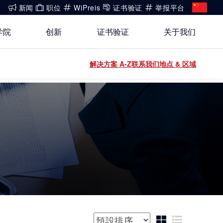
新闻
职位
WiPreis
证书验证
举报平台
学院
创新
证书验证
关于我们
还没有账号?
解决方案 A-Z
联系我们
地点 & 区域
关于我们
登录
登录
开放创新
健康、安全与环境（HSE）政策
能源
白皮书系列
合规
运动 & 健身
公开信息
建筑 & 房地产
排序方式