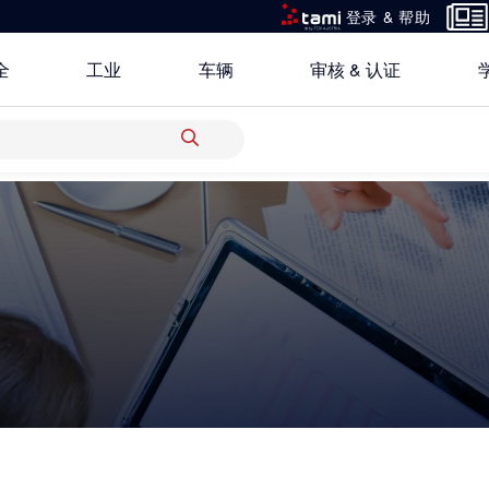
登录 & 帮助
全
工业
车辆
审核 & 认证
所有解决方案
研究重点
关于TÜV奥地利中国
银行 & 保险
创新平台
地点
科学 & 研究
中国区最高管理层宣言
电子电器