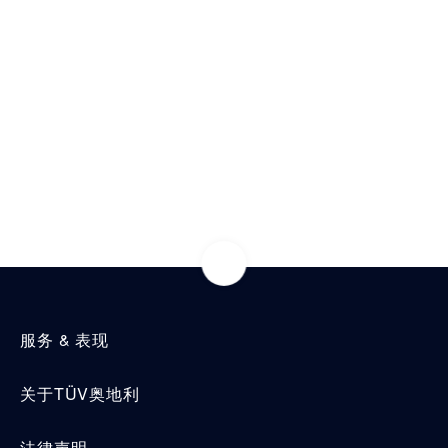
贸易 & 商业
热门解决方案
可持续发展
热门新闻
通信技术
机械
常用领域
市政设施
电子电气服务
车辆
服务 & 表现
关于TÜV奥地利
法律声明