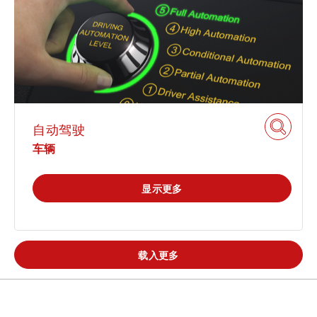
工业
休闲 & 娱乐
学院
白皮书系列
合规
搜索解决方案
科学 & 研究
电子电器
创新
原则声明
所有解决方案
建筑 & 房地产
查找TÜV奥地利工作机会
证书验证
中国区最高管理层宣言
IT & 安全
自动驾驶
车辆
关于我们
tami by TÜV AUSTRIA - 您的线上
认证
公开信息
平台
显示更多
工业
TÜV奥地利企业社会责任 (CSR) 报告
2025
申请科学奖
食品
载入更多
旅游
功能安全服务
农业