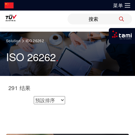
菜单
?
解决方案
新闻
职位
WiPreis
证书验证
举报平台
Springe
>
Solution
ISO 26262
zum
我是tami
审核 & 认证
解决方案
Inhalt
ISO 26262
登录tami
运输 & 交通
研发与创新
关于TÜV奥地利
检测 & 检验
领域
登录tami
培训
银行 & 保险
登录tami
研究重点
关于TÜV奥地利中国
网络安全
291
结果
指导
登录tami
能源
开放创新
健康、安全与环境（HSE）政策
工业
排序方式
领域
健康 & 医疗
首次使用？很高兴为您提供指引。
技术前瞻
联系我们
IT & 安全
车辆
科学 & 研究
证书验证
建筑 & 房地产
运动 & 健身
创新平台
地点
审核 & 认证