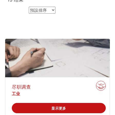
运输 & 交通
休闲 & 娱乐
排序方式
学院
白皮书系列
合规
搜索解决方案
能源
电子电器
创新
原则声明
所有解决方案
建筑 & 房地产
查找TÜV奥地利工作机会
证书验证
中国区最高管理层宣言
IT & 安全
关于我们
tami by TÜV AUSTRIA - 您的线上
认证
公开信息
平台
工业
TÜV奥地利企业社会责任 (CSR) 报告
2025
申请科学奖
食品
尽职调查
工业
旅游
功能安全服务
农业
显示更多