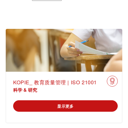
车辆
休闲 & 娱乐
学院
白皮书系列
合规
搜索解决方案
IT & 安全
电子电器
创新
原则声明
所有解决方案
建筑 & 房地产
查找TÜV奥地利工作机会
证书验证
中国区最高管理层宣言
IT & 安全
关于我们
tami by TÜV AUSTRIA - 您的线上
认证
公开信息
平台
工业
KOPIE_ 教育质量管理 | ISO 21001
TÜV奥地利企业社会责任 (CSR) 报告
2025
科学 & 研究
申请科学奖
食品
旅游
显示更多
功能安全服务
农业