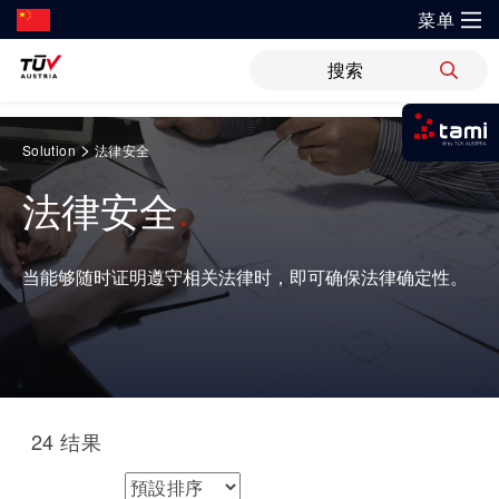
菜单
?
解决方案
新闻
职位
WiPreis
证书验证
举报平台
Springe
>
Solution
法律安全
zum
我是tami
审核 & 认证
解决方案
Inhalt
法律安全
登录tami
运输 & 交通
研发与创新
关于TÜV奥地利
检测 & 检验
领域
登录tami
培训
银行 & 保险
当能够随时证明遵守相关法律时，即可确保法律确定性。
登录tami
研究重点
关于TÜV奥地利中国
网络安全
指导
登录tami
能源
开放创新
健康、安全与环境（HSE）政策
工业
领域
健康 & 医疗
首次使用？很高兴为您提供指引。
技术前瞻
联系我们
运动 & 健身
车辆
科学 & 研究
24
结果
证书验证
运输 & 交通
排序方式
运动 & 健身
创新平台
地点
审核 & 认证