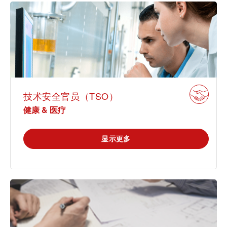
贸易 & 商业
可持续发展
通信技术
机械
技术安全官员（TSO）
市政设施
健康 & 医疗
电子电气服务
车辆
显示更多