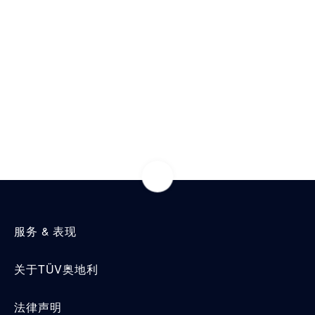
热门解决方案
热门新闻
常用领域
服务 & 表现
关于TÜV奥地利
法律声明