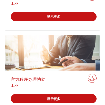
工业
显示更多
官方程序办理协助
工业
显示更多