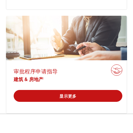
审批程序申请指导
建筑 & 房地产
显示更多