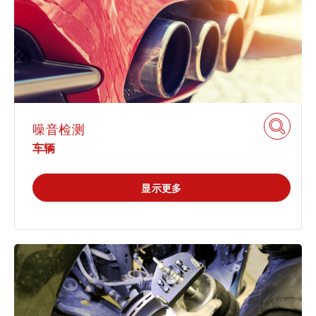
农业
休闲 & 娱乐
学院
白皮书系列
合规
搜索解决方案
科学 & 研究
电子电器
创新
原则声明
所有解决方案
建筑 & 房地产
查找TÜV奥地利工作机会
证书验证
中国区最高管理层宣言
IT & 安全
噪音检测
车辆
关于我们
tami by TÜV AUSTRIA - 您的线上
认证
公开信息
平台
显示更多
工业
TÜV奥地利企业社会责任 (CSR) 报告
2025
申请科学奖
食品
旅游
功能安全服务
农业