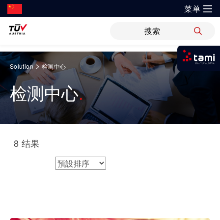
菜单
?
解决方案
新闻
职位
WiPreis
证书验证
举报平台
Springe
>
Solution
检测中心
zum
我是tami
审核 & 认证
解决方案
Inhalt
检测中心
登录tami
运输 & 交通
研发与创新
关于TÜV奥地利
检测 & 检验
领域
登录tami
培训
银行 & 保险
登录tami
研究重点
关于TÜV奥地利中国
网络安全
8
结果
指导
登录tami
能源
开放创新
健康、安全与环境（HSE）政策
工业
排序方式
领域
健康 & 医疗
首次使用？很高兴为您提供指引。
技术前瞻
联系我们
运动 & 健身
车辆
科学 & 研究
证书验证
建筑 & 房地产
运动 & 健身
创新平台
地点
审核 & 认证