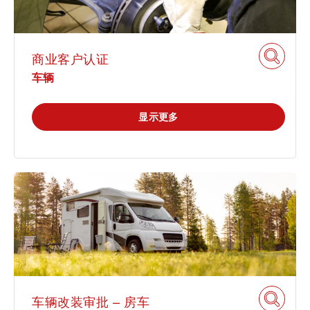
贸易 & 商业
可持续发展
商业客户认证
车辆
通信技术
机械
显示更多
市政设施
电子电气服务
车辆
车辆改装审批 – 房车