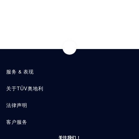
常用领域
服务 & 表现
关于TÜV奥地利
法律声明
客户服务
关注我们！