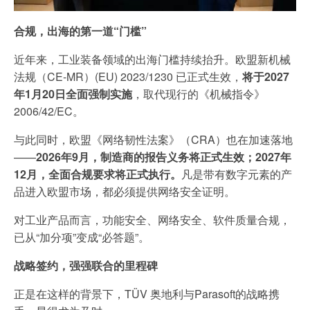
合规，出海的第一道“门槛”
可持续发展
近年来，工业装备领域的出海门槛持续抬升。欧盟新机械
通信技术
法规（CE-MR）(EU) 2023/1230 已正式生效，
将于
2027
年
1
月
20
日全面强制实施
，取代现行的《机械指令》
机械
2006/42/EC。
市政设施
与此同时，欧盟《网络韧性法案》（CRA）也在加速落地
电子电气服务
——
2026
年
9
月，制造商的报告义务将正式生效；
2027
年
车辆
12
月，全面合规要求将正式执行。
凡是带有数字元素的产
品进入欧盟市场，都必须提供网络安全证明。
对工业产品而言，功能安全、网络安全、软件质量合规，
已从“加分项”变成“必答题”。
战略签约，强强联合的里程碑
正是在这样的背景下，TÜV 奥地利与Parasoft的战略携