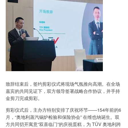
致辞结束后，签约剪彩仪式将现场气氛推向高潮。在全场
嘉宾的共同见证下，双方领导签署战略合作协议，并手持
金剪刀完成剪彩。
剪彩仪式后，主办方特别安排了庆祝环节——154年前的6
月，“奥地利蒸汽锅炉检验和保险协会” 在维也纳诞生。双
方共同切开寓意“双喜临门”的庆祝蛋糕，为 TÜV 奥地利跨