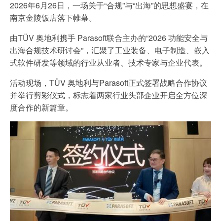
2026年6月26日，一场关于“合规”与“出海”的思想盛宴，在
休闲 & 娱乐
IT & 安全
白皮书系列
合规
南京金陵饭店落下帷幕。
搜索解决方案
学院
电子电器
电子电器
由TÜV 奥地利携手 Parasoft联合主办的“2026 功能安全与
原则声明
创新
出海合规技术研讨会”，汇聚了工业装备、电子制造、嵌入
建筑 & 房地产
式软件研发等领域的行业从业者、技术专家与企业代表。
所有解决方案
查找TÜV奥地利工作机会
中国区最高管理层宣言
证书验证
IT & 安全
活动现场，TÜV 奥地利与Parasoft正式签署战略合作协议
并举行剪彩仪式，标志着两家行业头部企业开启全方位深
tami by TÜV AUSTRIA - 您的线上
认证
公开信息
关于我们
度合作的新篇章。
平台
工业
TÜV奥地利企业社会责任 (CSR) 报告
2025
申请科学奖
食品
旅游
农业
功能安全服务
贸易 & 商业