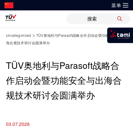
菜单
?
解决方案
新闻
职位
WiPreis
证书验证
举报平台
Springe
>
Uncategorized
TÜV奥地利与Parasoft战略合作启动会暨功能安全与出
我是tami
zum
海合规技术研讨会圆满举办
审核 & 认证
解决方案
Inhalt
运输 & 交通
研发与创新
关于TÜV奥地利
登录tami
检测 & 检验
TÜV奥地利与Parasoft战略合
登录tami
领域
银行 & 保险
研究重点
关于TÜV奥地利中国
培训
登录tami
作启动会暨功能安全与出海合
登录tami
能源
网络安全
指导
开放创新
健康、安全与环境（HSE）政策
规技术研讨会圆满举办
健康 & 医疗
首次使用？很高兴为您提供指引。
工业
领域
技术前瞻
联系我们
科学 & 研究
市政设施
车辆
证书验证
运动 & 健身
创新平台
地点
03.07.2026
机械
审核 & 认证