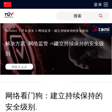
菜单
?
解决方案
Springe
新闻
职位
WiPreis
证书验证
举报平台
>
>
Solution
IT & 安全
网络监管 – 建立持续保持的安全级别
zum
我是tami
Inhalt
审核 & 认证
解决方案
解决方案: 网络监管 – 建立持续保持的安全级
运输 & 交通
研发与创新
关于TÜV奥地利
登录tami
检测 & 检验
别
登录tami
领域
银行 & 保险
研究重点
关于TÜV奥地利中国
培训
登录tami
审核 & 认证
登录tami
能源
网络安全
指导
开放创新
健康、安全与环境（HSE）政策
健康 & 医疗
首次使用？很高兴为您提供指引。
工业
领域
技术前瞻
联系我们
科学 & 研究
网络看门狗：建立持续保持的
能源
车辆
证书验证
安全级别
运动 & 健身
创新平台
地点
认证
审核 & 认证