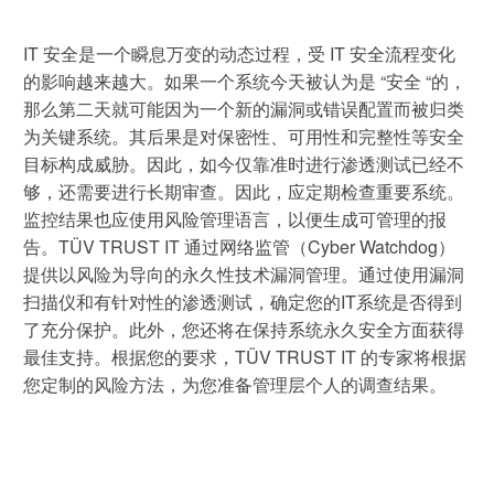
休闲 & 娱乐
贸易 & 商业
白皮书系列
合规
搜索解决方案
学院
IT 安全是一个瞬息万变的动态过程，受 IT 安全流程变化
电子电器
的影响越来越大。如果一个系统今天被认为是 “安全 “的，
机械
原则声明
那么第二天就可能因为一个新的漏洞或错误配置而被归类
创新
建筑 & 房地产
为关键系统。其后果是对保密性、可用性和完整性等安全
所有解决方案
查找TÜV奥地利工作机会
目标构成威胁。因此，如今仅靠准时进行渗透测试已经不
中国区最高管理层宣言
证书验证
IT & 安全
够，还需要进行长期审查。因此，应定期检查重要系统。
监控结果也应使用风险管理语言，以便生成可管理的报
tami by TÜV AUSTRIA - 您的线上
认证
公开信息
关于我们
告。TÜV TRUST IT 通过网络监管（Cyber Watchdog）
平台
提供以风险为导向的永久性技术漏洞管理。通过使用漏洞
工业
TÜV奥地利企业社会责任 (CSR) 报告
扫描仪和有针对性的渗透测试，确定您的IT系统是否得到
2025
了充分保护。此外，您还将在保持系统永久安全方面获得
申请科学奖
食品
最佳支持。根据您的要求，TÜV TRUST IT 的专家将根据
您定制的风险方法，为您准备管理层个人的调查结果。
旅游
农业
功能安全服务
贸易 & 商业