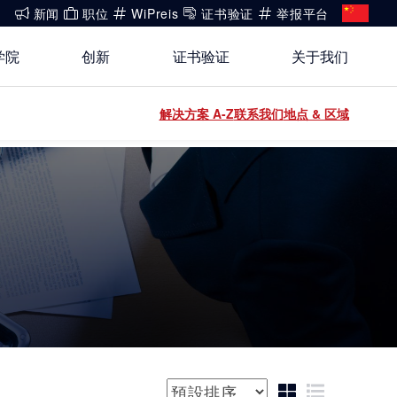
新闻
职位
WiPreis
证书验证
举报平台
学院
创新
证书验证
关于我们
还没有账号?
解决方案 A-Z
联系我们
地点 & 区域
关于我们
登录
登录
开放创新
健康、安全与环境（HSE）政策
能源
白皮书系列
合规
运动 & 健身
公开信息
建筑 & 房地产
排序方式