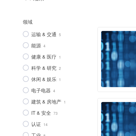
领域
IT & 安全
工业
食品
领域
健康 & 医疗
运输 & 交通
5
贸易 & 商业
能源
车辆
4
机械
健康 & 医疗
1
食品
科学 & 研究
2
休闲 & 娱乐
1
电子电器
4
建筑 & 房地产
1
IT & 安全
73
认证
14
工业
8