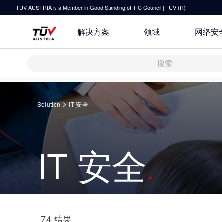
TÜV AUSTRIA is a Member in Good Standing of TIC Council | TÜV (R)
解决方案
领域
网络安
解决方案
Springe
zum
>
Solution
IT 安全
Inhalt
审核 & 认证
检测 & 检验
研发与创新
关于TÜV奥地利
运输 & 交通
IT 安全
培训
技术前瞻
联系我们
健康 & 医疗
指导
原则声明
休闲 & 娱乐
TÜV奥地利企业社会责任 (CSR) 报
所有解决方案
74
结果
告 2025