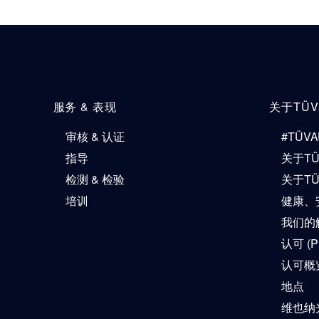
服务 & 表现
关于TÜ
审核 & 认证
#TÜVA
指导
关于T
检测 & 检验
关于T
培训
健康、
我们的解
认可 (P
认可概
地点
维也纳光