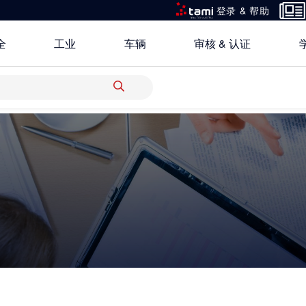
登录 & 帮助
全
工业
车辆
审核 & 认证
所有解决方案
研究重点
关于TÜV奥地利中国
银行 & 保险
创新平台
地点
科学 & 研究
中国区最高管理层宣言
电子电器