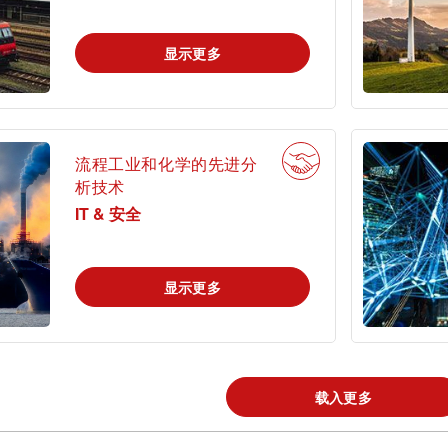
显示更多
录tami
登录ta
首次使用？很高兴为您提供指引。
流程工业和化学的先进分
析技术
IT & 安全
显示更多
tami by TÜV
查找TÜV奥地利
搜索解决方案
AUSTRIA - 您的
工作机会
线上平台
载入更多