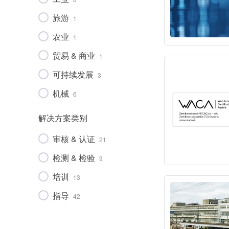
旅游
1
农业
1
贸易 & 商业
1
可持续发展
3
机械
6
市政设施
2
解决方案类别
车辆
2
审核 & 认证
21
检测 & 检验
9
培训
13
指导
42