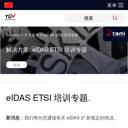
菜单
?
解决方案
Springe
新闻
职位
WiPreis
证书验证
举报平台
>
>
Solution
IT & 安全
eIDAS ETSI 培训专题
zum
我是tami
Inhalt
审核 & 认证
解决方案
解决方案: eIDAS ETSI 培训专题
运输 & 交通
研发与创新
关于TÜV奥地利
登录tami
检测 & 检验
登录tami
领域
银行 & 保险
培训
研究重点
关于TÜV奥地利中国
培训
登录tami
登录tami
能源
网络安全
指导
开放创新
健康、安全与环境（HSE）政策
健康 & 医疗
首次使用？很高兴为您提供指引。
工业
eIDAS ETSI 培训专题
领域
技术前瞻
联系我们
科学 & 研究
建筑 & 房地产
车辆
证书验证
新消息：
我们将向您通报有关 eIDAS 2* 新规定的情况。
运动 & 健身
创新平台
地点
可持续发展
审核 & 认证