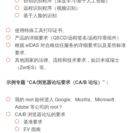
自动识别程序（深度学习/基于人工智能）
远程识别程序（视频识别）
可持续发展
基于人脸的识别
通信技术
使用特殊工具打印证书、
产品的详细要求（QSCD/远程签名/远程印章组件）
机械
根据 eIDAS 对合格信任服务的详细要求以及某些标准
要求、
市政设施
其他国家的法律、流程和技术要求，如日本或瑞士
电子电气服务
（ZertES）等。
车辆
示例专题 “CA/浏览器论坛要求（CA/B 论坛）”：
我的 root 如何进入 Google、Mozilla、Microsoft、
Adobe 等公司的 root？
CA/B 浏览器论坛的要求
基准要求
EV 指南