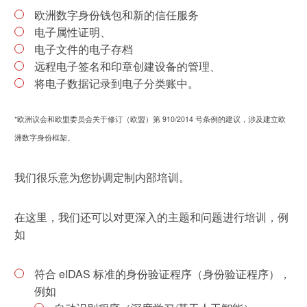
休闲 & 娱乐
欧洲数字身份钱包和新的信任服务
通信技术
白皮书系列
合规
搜索解决方案
学院
电子属性证明、
电子电器
电子文件的电子存档
贸易 & 商业
原则声明
远程电子签名和印章创建设备的管理、
创新
建筑 & 房地产
将电子数据记录到电子分类账中。
所有解决方案
查找TÜV奥地利工作机会
中国区最高管理层宣言
证书验证
IT & 安全
*欧洲议会和欧盟委员会关于修订（欧盟）第 910/2014 号条例的建议，涉及建立欧
洲数字身份框架。
tami by TÜV AUSTRIA - 您的线上
认证
公开信息
关于我们
平台
工业
我们很乐意为您协调定制内部培训。
TÜV奥地利企业社会责任 (CSR) 报告
2025
申请科学奖
食品
在这里，我们还可以对更深入的主题和问题进行培训，例
如
旅游
符合 eIDAS 标准的身份验证程序（身份验证程序），
农业
功能安全服务
例如
贸易 & 商业