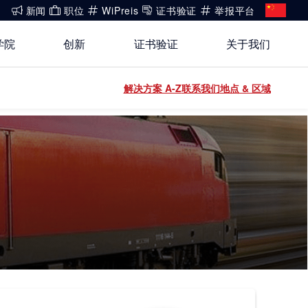
新闻
职位
WiPreis
证书验证
举报平台
学院
创新
证书验证
关于我们
还没有账号?
解决方案 A-Z
联系我们
地点 & 区域
关于我们
登录
开放创新
健康、安全与环境（HSE）政策
登录
能源
白皮书系列
合规
运动 & 健身
公开信息
建筑 & 房地产
工业
电子电气服务