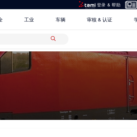
登录 & 帮助
全
工业
车辆
审核 & 认证
所有解决方案
研究重点
关于TÜV奥地利中国
银行 & 保险
创新平台
地点
科学 & 研究
中国区最高管理层宣言
电子电器
认证
功能安全服务