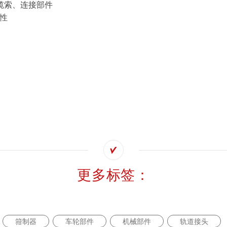
缆索、连接部件
特性
我是tami
更多标签：
录tami
登录ta
首次使用？很高兴为您提供指引。
箝制器
车轮部件
机械部件
轨道接头