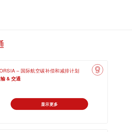
通
申请科学奖
ORSIA – 国际航空碳补偿和减排计划
输 & 交通
显示更多