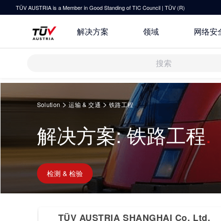
TÜV AUSTRIA is a Member in Good Standing of TIC Council | TÜV (R)
解决方案
领域
网络安
解决方案
Springe
zum
>
>
Solution
运输 & 交通
铁路工程
Inhalt
审核 & 认证
解决方案: 铁路工程
研发与创新
关于TÜV奥地利
运输 & 交通
检测 & 检验
技术前瞻
联系我们
培训
健康 & 医疗
原则声明
检测 & 检验
指导
休闲 & 娱乐
TÜV奥地利企业社会责任 (CSR) 报
所有解决方案
告 2025
TÜV AUSTRIA SHANGHAI Co. Ltd.
IT & 安全