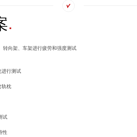
案
-4 对轮对、转向架、车架进行疲劳和强度测试
固系统进行测试
岔轨枕
测试
特性