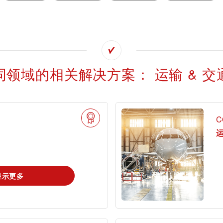
同领域的相关解决方案： 运输 & 交
tami by TÜV
查找TÜV奥地利
搜索解决方案
AUSTRIA - 您的
工作机会
线上平台
C
运
显示更多