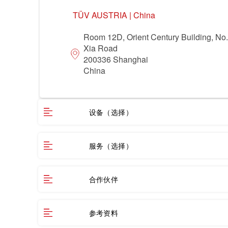
领域
TÜV AUSTRIA | China
食品
休闲 & 娱乐
Room 12D, Orient Century Building, No
Xia Road
农业
贸易 & 商业
200336 Shanghai
China
健康 & 医疗
机械
电子电器
设备（选择）
服务（选择）
合作伙伴
参考资料