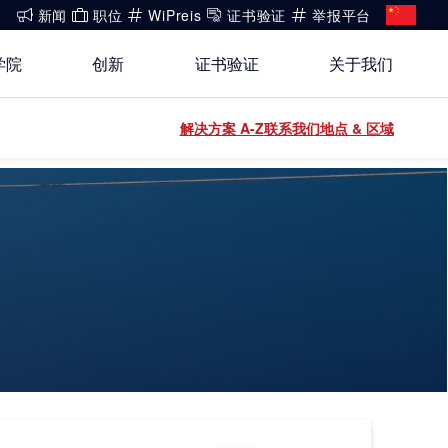
新闻
职位
WiPreis
证书验证
举报平台
学院
创新
证书验证
关于我们
还没有账号?
解决方案 A-Z
联系我们
地点 & 区域
关于我们
登录
开放创新
健康、安全与环境（HSE）政策
登录
能源
白皮书系列
合规
运动 & 健身
公开信息
建筑 & 房地产
工业
电子电气服务