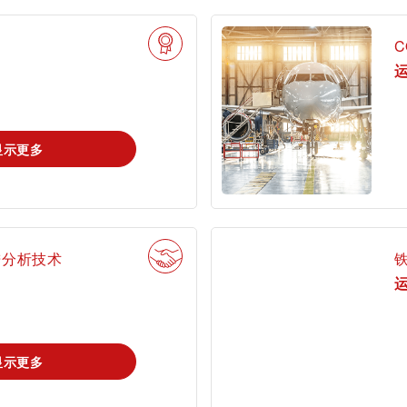
我是tami
C
运
录tami
登录ta
显示更多
首次使用？很高兴为您提供指引。
进分析技术
运
tami by TÜV
查找TÜV奥地利
搜索解决方案
AUSTRIA - 您的
显示更多
工作机会
线上平台