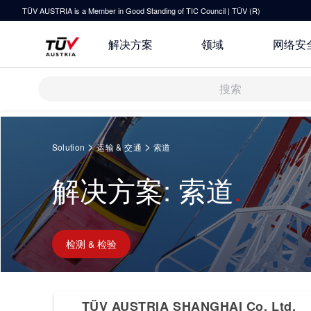
TÜV AUSTRIA is a Member in Good Standing of TIC Council | TÜV (R)
解决方案
领域
网络安
解决方案
Springe
zum
>
>
Solution
运输 & 交通
索道
Inhalt
审核 & 认证
解决方案: 索道
研发与创新
关于TÜV奥地利
运输 & 交通
检测 & 检验
技术前瞻
联系我们
培训
健康 & 医疗
原则声明
检测 & 检验
指导
休闲 & 娱乐
TÜV奥地利企业社会责任 (CSR) 报
所有解决方案
告 2025
TÜV AUSTRIA SHANGHAI Co. Ltd.
IT & 安全