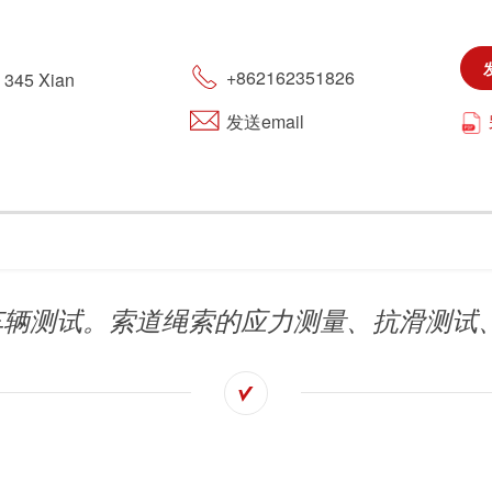
旅游
+862162351826
. 345 Xian
可持续发展
发送email
市政设施
车辆测试。索道绳索的应力测量、抗滑测试、疲