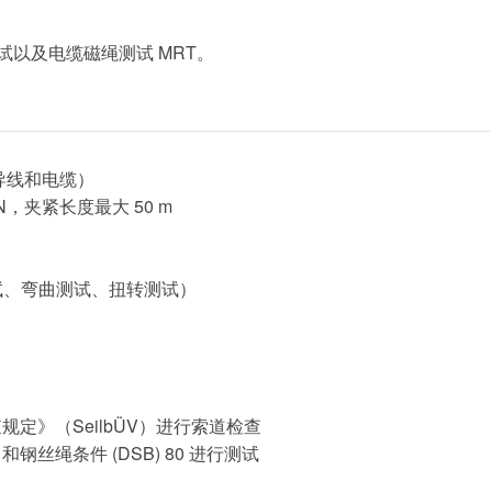
试以及电缆磁绳测试 MRT。
导线和电缆）
N，夹紧长度最大 50 m
试、弯曲测试、扭转测试）
查规定》（SeilbÜV）进行索道检查
和钢丝绳条件 (DSB) 80 进行测试