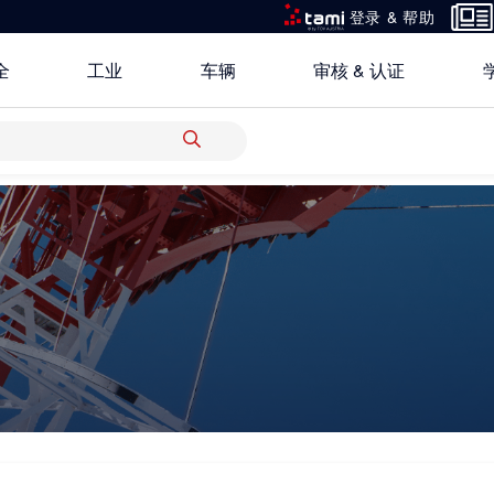
登录 & 帮助
全
工业
车辆
审核 & 认证
所有解决方案
研究重点
关于TÜV奥地利中国
银行 & 保险
创新平台
地点
科学 & 研究
中国区最高管理层宣言
电子电器
认证
功能安全服务