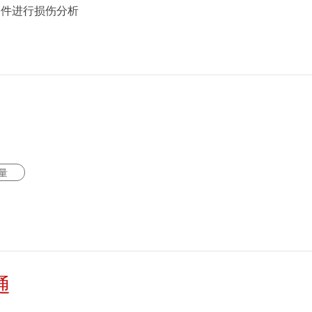
索道部件进行损伤分析
量
通