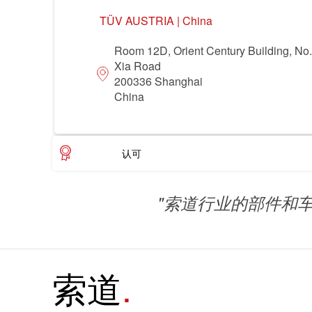
领域
TÜV AUSTRIA | China
食品
农业
Room 12D, Orient Century Building, No
Xia Road
能源
贸易 & 商业
200336 Shanghai
China
电子电器
机械
休闲 & 娱乐
认可
"索道行业的部件和
索道