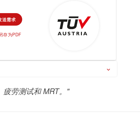
农业
发送需求
通信技术
另存为PDF
车辆
劳测试和 MRT。"