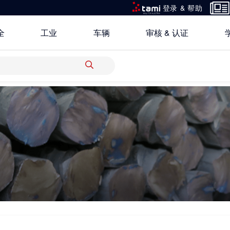
登录 & 帮助
全
工业
车辆
审核 & 认证
所有解决方案
研究重点
关于TÜV奥地利中国
银行 & 保险
创新平台
地点
科学 & 研究
中国区最高管理层宣言
电子电器
认证
功能安全服务