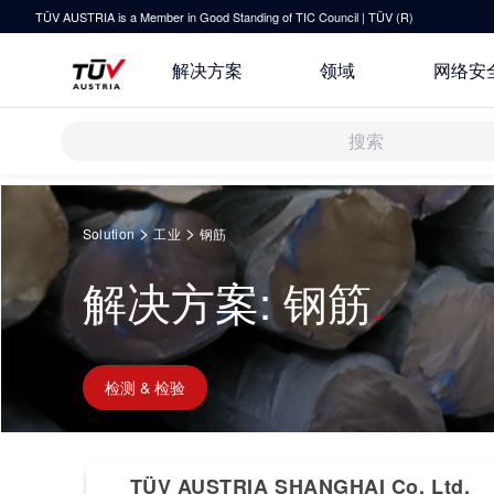
TÜV AUSTRIA is a Member in Good Standing of TIC Council | TÜV (R)
解决方案
领域
网络安
解决方案
Springe
zum
>
>
Solution
工业
钢筋
Inhalt
审核 & 认证
解决方案: 钢筋
研发与创新
关于TÜV奥地利
运输 & 交通
检测 & 检验
技术前瞻
联系我们
培训
健康 & 医疗
原则声明
检测 & 检验
指导
休闲 & 娱乐
TÜV奥地利企业社会责任 (CSR) 报
所有解决方案
告 2025
TÜV AUSTRIA SHANGHAI Co. Ltd.
IT & 安全