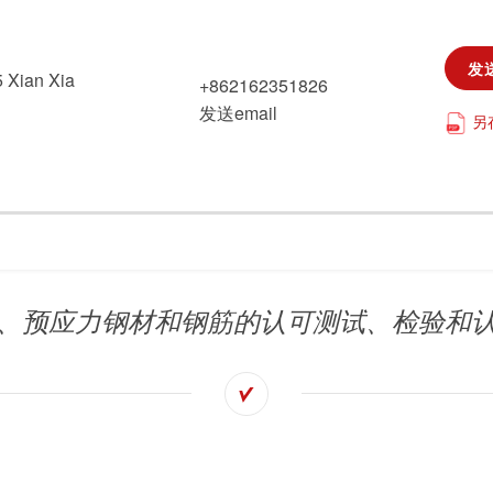
旅游
发
5 Xian Xia
+862162351826
发送email
可持续发展
另
市政设施
统、预应力钢材和钢筋的认可测试、检验和认