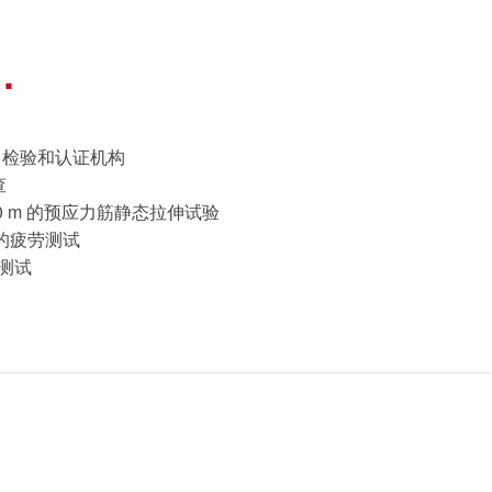
统
试、检验和认证机构
查
 20 m 的预应力筋静态拉伸试验
筋的疲劳测试
递测试