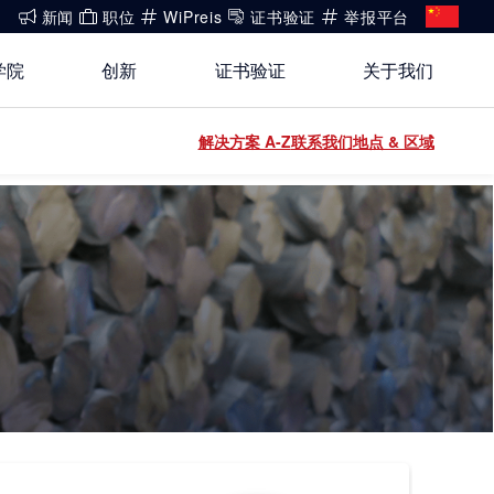
新闻
职位
WiPreis
证书验证
举报平台
学院
创新
证书验证
关于我们
还没有账号?
解决方案 A-Z
联系我们
地点 & 区域
关于我们
登录
开放创新
健康、安全与环境（HSE）政策
登录
能源
白皮书系列
合规
运动 & 健身
公开信息
建筑 & 房地产
工业
电子电气服务