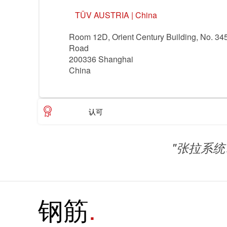
领域
TÜV AUSTRIA | China
食品
建筑 & 房地产
Room 12D, Orient Century Building, No. 34
Road
贸易 & 商业
贸易 & 商业
200336 Shanghai
China
机械
机械
农业
认可
"张拉系
钢筋