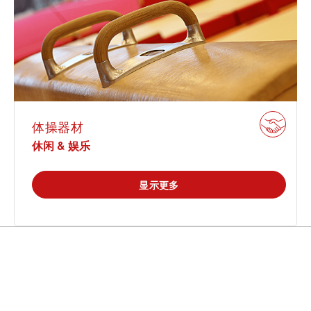
市政设施
休闲 & 娱乐
学院
白皮书系列
合规
搜索解决方案
认证
电子电器
创新
原则声明
所有解决方案
建筑 & 房地产
查找TÜV奥地利工作机会
证书验证
中国区最高管理层宣言
IT & 安全
体操器材
休闲 & 娱乐
关于我们
tami by TÜV AUSTRIA - 您的线上
认证
公开信息
平台
显示更多
工业
TÜV奥地利企业社会责任 (CSR) 报告
2025
申请科学奖
食品
旅游
功能安全服务
热门解决方案
农业