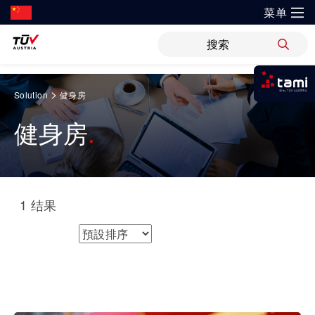
菜单
?
解决方案
新闻
职位
WiPreis
证书验证
举报平台
Springe
>
Solution
健身房
zum
我是tami
审核 & 认证
解决方案
Inhalt
健身房
登录tami
运输 & 交通
研发与创新
关于TÜV奥地利
检测 & 检验
领域
登录tami
培训
银行 & 保险
登录tami
研究重点
关于TÜV奥地利中国
网络安全
1
结果
指导
登录tami
能源
开放创新
健康、安全与环境（HSE）政策
工业
排序方式
领域
健康 & 医疗
首次使用？很高兴为您提供指引。
技术前瞻
联系我们
工业
车辆
科学 & 研究
证书验证
食品
运动 & 健身
创新平台
地点
审核 & 认证