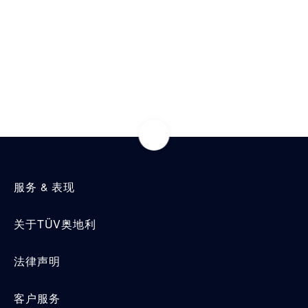
贸易 & 商业
热门新闻
可持续发展
常用领域
通信技术
机械
市政设施
电子电气服务
车辆
服务 & 表现
关于TÜV奥地利
法律声明
客户服务