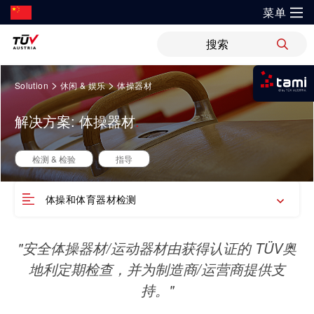
菜单
?
解决方案
Springe
新闻
职位
WiPreis
证书验证
举报平台
>
>
Solution
休闲 & 娱乐
体操器材
zum
我是tami
Inhalt
审核 & 认证
解决方案
解决方案: 体操器材
运输 & 交通
研发与创新
关于TÜV奥地利
登录tami
检测 & 检验
登录tami
领域
银行 & 保险
检测 & 检验
指导
研究重点
关于TÜV奥地利中国
培训
登录tami
登录tami
能源
网络安全
体操和体育器材检测
指导
开放创新
健康、安全与环境（HSE）政策
健康 & 医疗
首次使用？很高兴为您提供指引。
工业
领域
"安全体操器材/运动器材由获得认证的 TÜV奥
技术前瞻
联系我们
科学 & 研究
地利定期检查，并为制造商/运营商提供支
电子电器
车辆
证书验证
持。"
运动 & 健身
创新平台
地点
工业
审核 & 认证