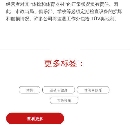
经营者对其 “体操和体育器材 “的正常状况负有责任。因
此，市政当局、俱乐部、学校等必须定期检查设备的损坏
可持续发展
和磨损情况。许多公司将监测工作外包给 TÜV奥地利。
通信技术
机械
市政设施
更多标签：
电子电气服务
车辆
体操
运动 & 健身
休闲 & 娱乐
市政设施
查看更多