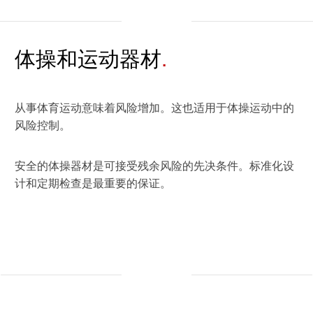
休闲 & 娱乐
健康 & 医疗
白皮书系列
合规
搜索解决方案
学院
电子电器
体操和运动器材
运动 & 健身
原则声明
创新
建筑 & 房地产
所有解决方案
查找TÜV奥地利工作机会
中国区最高管理层宣言
从事体育运动意味着风险增加。这也适用于体操运动中的
证书验证
IT & 安全
风险控制。
tami by TÜV AUSTRIA - 您的线上
认证
公开信息
关于我们
平台
安全的体操器材是可接受残余风险的先决条件。标准化设
工业
计和定期检查是最重要的保证。
TÜV奥地利企业社会责任 (CSR) 报告
2025
申请科学奖
食品
旅游
农业
功能安全服务
贸易 & 商业