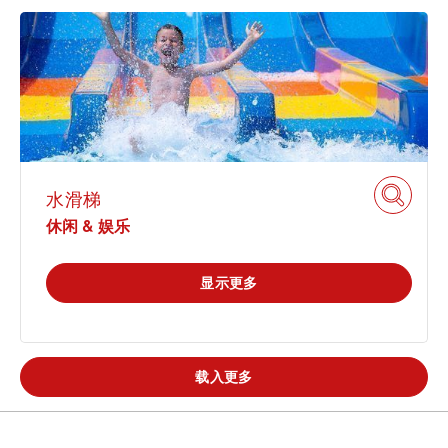
水滑梯
休闲 & 娱乐
显示更多
载入更多