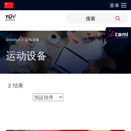
菜单
?
解决方案
新闻
职位
WiPreis
证书验证
举报平台
Springe
>
Solution
运动设备
zum
我是tami
审核 & 认证
解决方案
Inhalt
运动设备
登录tami
运输 & 交通
研发与创新
关于TÜV奥地利
检测 & 检验
领域
登录tami
培训
银行 & 保险
登录tami
研究重点
关于TÜV奥地利中国
网络安全
2
结果
指导
登录tami
能源
开放创新
健康、安全与环境（HSE）政策
工业
排序方式
领域
健康 & 医疗
首次使用？很高兴为您提供指引。
技术前瞻
联系我们
可持续发展
车辆
科学 & 研究
证书验证
能源
运动 & 健身
创新平台
地点
审核 & 认证