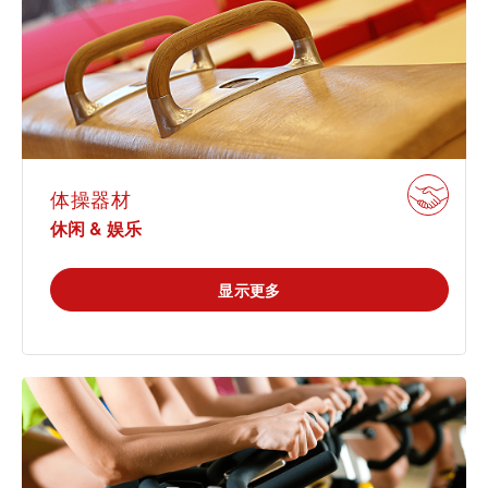
通信技术
休闲 & 娱乐
学院
白皮书系列
合规
搜索解决方案
认证
电子电器
创新
原则声明
所有解决方案
建筑 & 房地产
查找TÜV奥地利工作机会
证书验证
中国区最高管理层宣言
IT & 安全
体操器材
休闲 & 娱乐
关于我们
tami by TÜV AUSTRIA - 您的线上
认证
公开信息
平台
显示更多
工业
TÜV奥地利企业社会责任 (CSR) 报告
2025
申请科学奖
食品
旅游
功能安全服务
农业