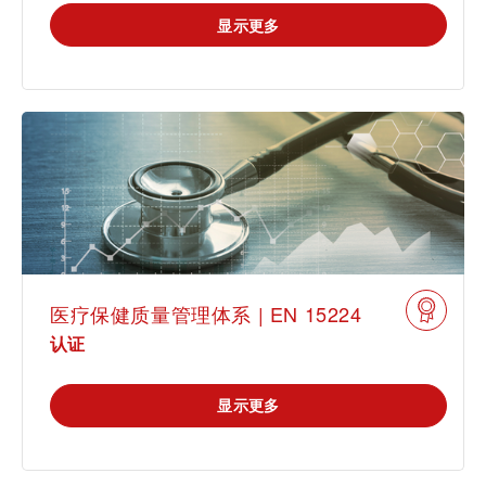
贸易 & 商业
显示更多
可持续发展
通信技术
机械
市政设施
电子电气服务
车辆
医疗保健质量管理体系 | EN 15224
认证
显示更多