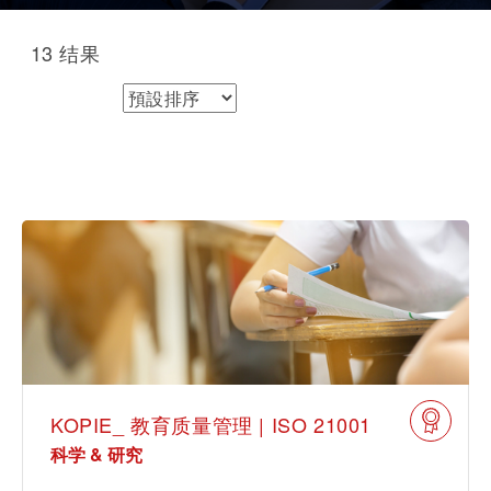
IT & 安全
休闲 & 娱乐
学院
13
结果
白皮书系列
合规
搜索解决方案
可持续发展
电子电器
排序方式
创新
原则声明
所有解决方案
建筑 & 房地产
查找TÜV奥地利工作机会
证书验证
中国区最高管理层宣言
IT & 安全
关于我们
tami by TÜV AUSTRIA - 您的线上
认证
公开信息
平台
工业
TÜV奥地利企业社会责任 (CSR) 报告
2025
申请科学奖
食品
旅游
KOPIE_ 教育质量管理 | ISO 21001
功能安全服务
科学 & 研究
农业