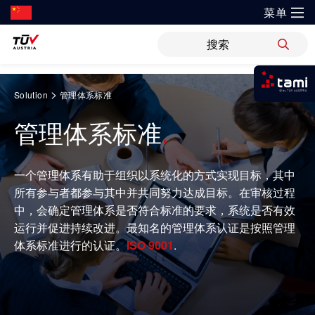
菜单
?
解决方案
新闻
职位
WiPreis
证书验证
举报平台
Springe
>
Solution
管理体系标准
zum
我是tami
审核 & 认证
解决方案
Inhalt
管理体系标准
登录tami
运输 & 交通
研发与创新
关于TÜV奥地利
检测 & 检验
领域
登录tami
培训
银行 & 保险
一个管理体系有助于组织以系统化的方式实现目标，其中
登录tami
研究重点
关于TÜV奥地利中国
所有参与者都参与其中并共同努力达成目标。在审核过程
网络安全
指导
登录tami
能源
中，会确定管理体系是否符合标准的要求，系统是否有效
开放创新
健康、安全与环境（HSE）政策
运行并促进持续改进。最知名的管理体系认证是按照管理
工业
领域
健康 & 医疗
首次使用？很高兴为您提供指引。
体系标准进行的认证。
ISO 9001
.
技术前瞻
联系我们
运输 & 交通
车辆
科学 & 研究
证书验证
车辆
运动 & 健身
创新平台
地点
审核 & 认证