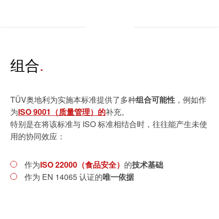
可持续发展
通信技术
组合
机械
市政设施
TÜV奥地利为实施本标准提供了多种
组合可能性
，例如作
电子电气服务
为
ISO 9001（质量管理）的
补充。
车辆
特别是在将该标准与 ISO 标准相结合时，往往能产生未使
用的协同效应：
作为
ISO 22000（食品安全）
的
技术基础
作为 EN 14065 认证的
唯一依据