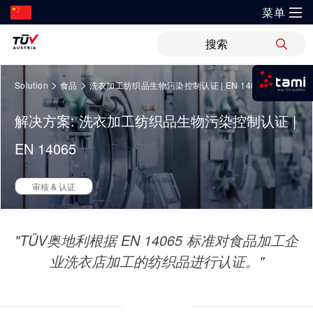
菜单
?
解决方案
Springe
新闻
职位
WiPreis
证书验证
举报平台
>
>
Solution
食品
洗衣加工纺织品生物污染控制认证 | EN 14065
zum
我是tami
Inhalt
审核 & 认证
解决方案
解决方案: 洗衣加工纺织品生物污染控制认证 |
运输 & 交通
研发与创新
关于TÜV奥地利
登录tami
检测 & 检验
EN 14065
登录tami
领域
银行 & 保险
研究重点
关于TÜV奥地利中国
培训
登录tami
审核 & 认证
登录tami
能源
网络安全
指导
开放创新
健康、安全与环境（HSE）政策
健康 & 医疗
首次使用？很高兴为您提供指引。
工业
领域
"TÜV奥地利根据 EN 14065 标准对食品加工企
技术前瞻
联系我们
科学 & 研究
业洗衣店加工的纺织品进行认证。"
休闲 & 娱乐
车辆
证书验证
运动 & 健身
创新平台
地点
通信技术
审核 & 认证