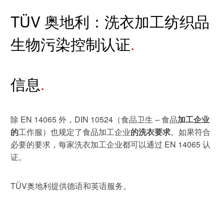
休闲 & 娱乐
运动 & 健身
白皮书系列
合规
TÜV 奥地利：洗衣加工纺织品
搜索解决方案
学院
电子电器
建筑 & 房地产
生物污染控制认证
原则声明
创新
建筑 & 房地产
所有解决方案
查找TÜV奥地利工作机会
中国区最高管理层宣言
证书验证
信息
IT & 安全
tami by TÜV AUSTRIA - 您的线上
认证
公开信息
关于我们
平台
除 EN 14065 外，DIN 10524（食品卫生 – 食品
加工企业
工业
的
工作服）也规定了食品加工企业
的洗衣要求
。如果符合
TÜV奥地利企业社会责任 (CSR) 报告
必要的要求，每家洗衣加工企业都可以通过 EN 14065 认
2025
申请科学奖
食品
证。
旅游
TÜV奥地利提供德语和英语服务。
农业
功能安全服务
贸易 & 商业