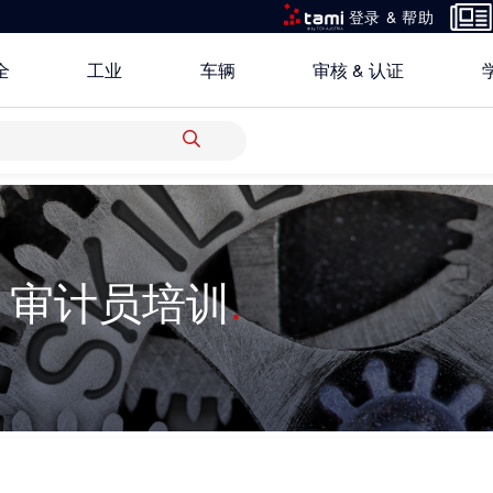
登录 & 帮助
全
工业
车辆
审核 & 认证
所有解决方案
S 审计员培训
研究重点
关于TÜV奥地利中国
银行 & 保险
创新平台
地点
科学 & 研究
中国区最高管理层宣言
电子电器
认证
功能安全服务