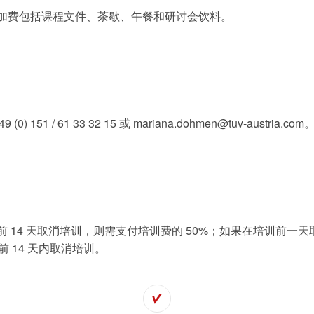
加费包括课程文件、茶歇、午餐和研讨会饮料。
tami by TÜV
查找TÜV奥地利
搜索解决方案
AUSTRIA - 您的
工作机会
51 / 61 33 32 15 或 mariana.dohmen@tuv-austria.com
线上平台
 14 天取消培训，则需支付培训费的 50%；如果在培训前一
前 14 天内取消培训。