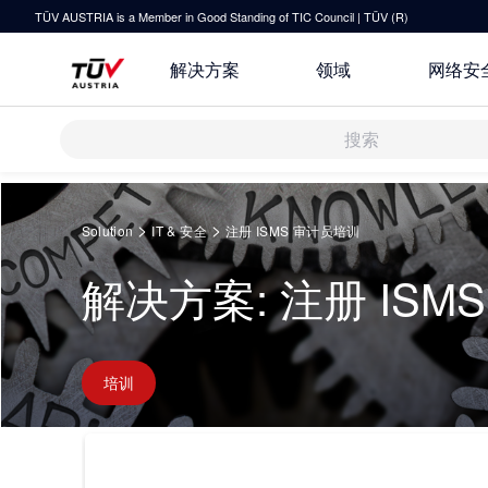
TÜV AUSTRIA is a Member in Good Standing of TIC Council | TÜV (R)
解决方案
领域
网络安
解决方案
Springe
zum
>
>
Solution
IT & 安全
注册 ISMS 审计员培训
Inhalt
审核 & 认证
解决方案: 注册 ISM
研发与创新
关于TÜV奥地利
运输 & 交通
检测 & 检验
技术前瞻
联系我们
培训
健康 & 医疗
原则声明
培训
指导
休闲 & 娱乐
TÜV奥地利企业社会责任 (CSR) 报
所有解决方案
告 2025
IT & 安全