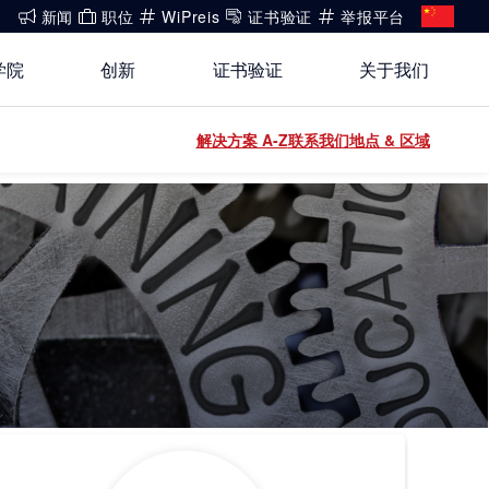
新闻
职位
WiPreis
证书验证
举报平台
学院
创新
证书验证
关于我们
还没有账号?
解决方案 A-Z
联系我们
地点 & 区域
关于我们
登录
开放创新
健康、安全与环境（HSE）政策
登录
能源
白皮书系列
合规
运动 & 健身
公开信息
建筑 & 房地产
工业
电子电气服务