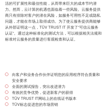
活的可扩展性和最佳性能，从而带来巨大的成本节约潜
休闲 & 娱乐
旅游
白皮书系列
合规
力。然而，云计算的机遇也面临着一些风险。云服务提供
搜索解决方案
学院
商只有排除对客户的潜在风险，如服务可用性不足或隐私
电子电器
电子电器
问题，才能在市场上取得成功。为了使云服务提供商能够
原则声明
创新
建筑 & 房地产
从外部证明这一点，TÜV TRUST IT 开发了”可信云服务
所有解决方案
查找TÜV奥地利工作机会
认证”。通过这种标准化的测试方法，可以根据相关法规和
中国区最高管理层宣言
证书验证
IT & 安全
标准对云服务的质量进行客观检查和认证。
tami by TÜV AUSTRIA - 您的线上
认证
公开信息
关于我们
平台
工业
TÜV奥地利企业社会责任 (CSR) 报告
2025
申请科学奖
食品
向客户和业务合作伙伴证明您的应用程序符合质量和
安全要求
旅游
全面的测试报告，突出改进潜力
有效的竞争优势，促进新客户的获得
农业
功能安全服务
TÜV TRUST IT网站上的在线证书版本
TÜV标志促进您的市场营销
贸易 & 商业