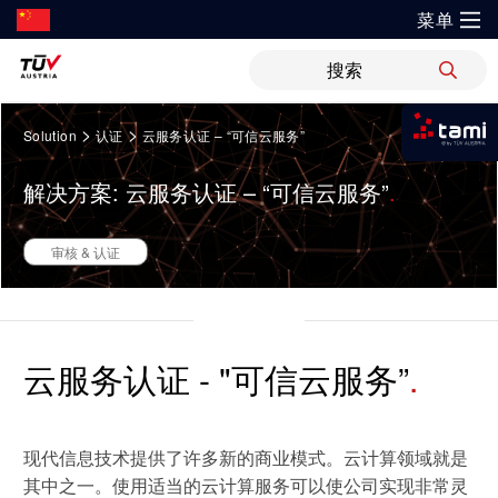
菜单
?
解决方案
Springe
新闻
职位
WiPreis
证书验证
举报平台
>
>
Solution
认证
云服务认证 – “可信云服务”
zum
我是tami
Inhalt
审核 & 认证
解决方案
解决方案: 云服务认证 – “可信云服务”
运输 & 交通
研发与创新
关于TÜV奥地利
登录tami
检测 & 检验
登录tami
领域
银行 & 保险
审核 & 认证
研究重点
关于TÜV奥地利中国
培训
登录tami
登录tami
能源
网络安全
指导
开放创新
健康、安全与环境（HSE）政策
健康 & 医疗
首次使用？很高兴为您提供指引。
工业
云服务认证 - "可信云服务”
领域
技术前瞻
联系我们
科学 & 研究
可持续发展
车辆
证书验证
现代信息技术提供了许多新的商业模式。云计算领域就是
运动 & 健身
创新平台
地点
运输 & 交通
其中之一。使用适当的云计算服务可以使公司实现非常灵
审核 & 认证