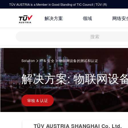
TÜV AUSTRIA is a Member in Good Standing of TIC Council | TÜV (R)
解决方案
领域
网络安
解决方案
Springe
zum
>
>
Solution
IT & 安全
物联网设备的测试和认证
Inhalt
审核 & 认证
解决方案: 物联网设
研发与创新
关于TÜV奥地利
运输 & 交通
检测 & 检验
技术前瞻
联系我们
培训
健康 & 医疗
原则声明
审核 & 认证
指导
休闲 & 娱乐
TÜV奥地利企业社会责任 (CSR) 报
所有解决方案
告 2025
TÜV AUSTRIA SHANGHAI Co. Ltd.
IT & 安全