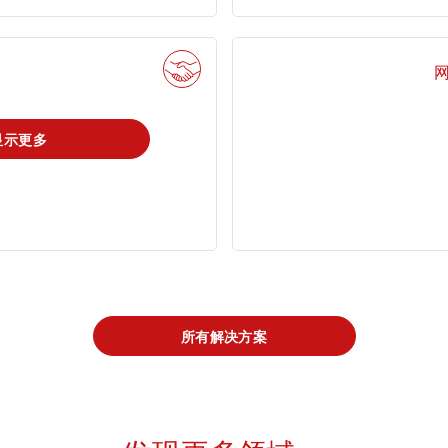
录tami
登录ta
首次使用？很高兴为您提供指引。
显示更多
tami by TÜV
查找TÜV奥地利
搜索解决方案
AUSTRIA - 您的
工作机会
线上平台
所有解决方案