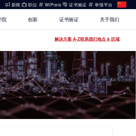
新闻
职位
WiPreis
证书验证
举报平台
学院
创新
证书验证
关于我们
还没有账号?
解决方案 A-Z
联系我们
地点 & 区域
关于我们
登录
开放创新
健康、安全与环境（HSE）政策
登录
能源
白皮书系列
合规
运动 & 健身
公开信息
建筑 & 房地产
工业
电子电气服务