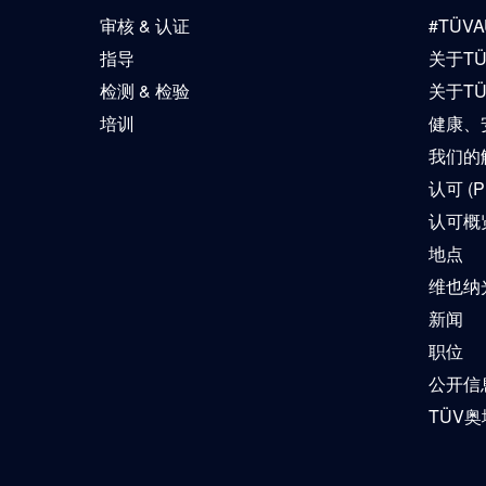
审核 & 认证
#TÜVA
指导
关于T
检测 & 检验
关于T
培训
健康、
我们的解
认可 (P
认可概
地点
维也纳光
新闻
职位
公开信
TÜV