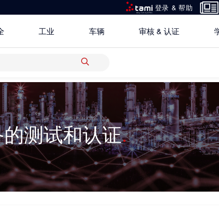
登录 & 帮助
全
工业
车辆
审核 & 认证
所有解决方案
备的测试和认证
研究重点
关于TÜV奥地利中国
银行 & 保险
创新平台
地点
科学 & 研究
中国区最高管理层宣言
电子电器
认证
功能安全服务