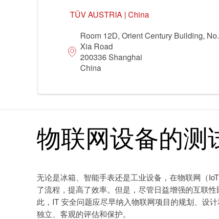
领域
TÜV AUSTRIA | China
食品
运输 & 交通
Room 12D, Orient Century Building, No
Xia Road
休闲 & 娱乐
贸易 & 商业
200336 Shanghai
China
健康 & 医疗
机械
车辆
物联网设备的测
无论是冰箱、智能手表还是工业设备，在物联网（Io
了流程，提高了效率。但是，尽管日益增强的互联性既
此，IT 安全问题应尽早纳入物联网项目的规划、设计和实
独立、客观的评估和保护。